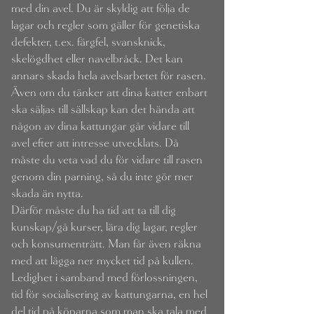
med din avel. Du är skyldig att följa de
lagar och regler som gäller för genetiska
defekter, t.ex. färgfel, svansknick,
skelögdhet eller navelbråck. Det kan
annars skada hela avelsarbetet för rasen.
Även om du tänker att dina katter enbart
ska säljas till sällskap kan det hända att
någon av dina kattungar går vidare till
avel efter att intresse utvecklats. Då
måste du veta vad du för vidare till rasen
genom din parning, så du inte gör mer
skada än nytta.
Därför måste du ha tid att ta till dig
kunskap/gå kurser, lära dig lagar, regler
och konsumenträtt. Man får även räkna
med att lägga ner mycket tid på kullen.
Ledighet i samband med förlossningen,
tid för socialisering av kattungarna, en hel
del tid på köparna som man ska tala med