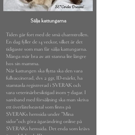
Sälja kattungarna
Tiden går fort med de små charmtrollen.
En dag fyller de 14 veckor, vilket är det
tidigaste som man får sälja kattungarna.
Många mår bra av att stanna lite längre
hos sin mamma.
När kattungen ska flytta ska den vara
fullvaccinerad, dvs 2 ggr, ID-märkt, ha
stamtavla registrerad i SVERAK och
vara veterinärbesiktigad inom 7 dagar. I
samband med försäljning ska man skriva
ett överlåtelseavtal som finns på
SVERAKs hemsida under "Mina
sidor"och göra ägarändring online på
SVERAKs hemsida. Det enda som krävs