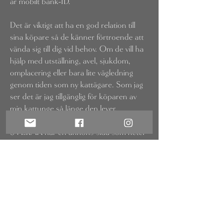
är mobilt bank-ID.
Det är viktigt att ha en god relation till
sina köpare så de känner förtroende att
vända sig till dig vid behov. Om de vill ha
hjälp med utställning, avel, sjukdom,
omplacering eller bara lite vägledning
genom tiden som ny kattägare. Som jag
ser det är jag tillgänglig för köparen av
min kattunge så länge den lever.
SVERAK har en annons-sida som heter
köpakatt.se
där man kan annonsera om
sina registrerade kattungar. Man kan
även annonsera på vår rasrings hemsida,
FörNEM,
eller sin lokala kattklubb. Man
kan även göra en egen hemsida eller
synas i sociala medier.
Många skickar med kattungepaket med