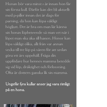
Honan bör vara minst 1 år innan hon får
sin första kull. Därför kan det bli aktuellt
med p-piller innan det är dags för
parning, då hon kan löpa väldigt
högljutt. Det är bra om man lär känna
sin honas löpbeteende så man vet när i
löpet man ska åka till hanen. Honor kan
löpa väldigt olika, allt från var annan
vecka till tre löp på våren för att sedan
göra ett års uppehåll. Fråga din
uppfödare hur hennes mamma betedde
sig vid löp, dräktighet och förlossning.
Ofta är dottern ganska lik sin mamma.
Ungefär fyra
kullar anser jag vara rimligt
på en hona.