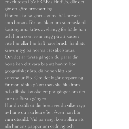
enkelt testa i SVERAK:s FindUs, där det
går att göra provparning.
Hanen ska ha gjort samma hälsotester
som honan. För ansökan om stamtavla till
kattungarna krävs avelsintyg för både han
och hona som visar intyg på att katten
inte har eller har haft navelbråck, hankatt
krävs intyg på normalt testikelstatus.
Om det är första gången du parar din
hona kan det vara bra att hanen bor
geografiskt nära, då honan lätt kan
komma ur löp. Om det ingår omparning
får man tänka på att man ska åka fram
och tillbaka kanske ett par gånger om det
inte tar första gången.
Har du ställt ut din hona vet du vilken typ
av hane du ska leta efter. Även han bör
vara utställd. Vid parning, kontrollera att
alla hanens papper är i ordning och