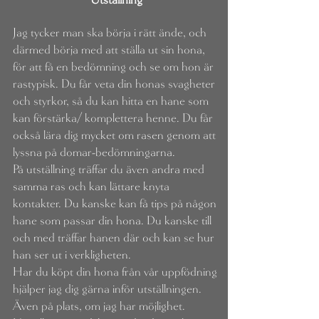
Utställning
Jag tycker man ska börja i rätt ände, och
därmed börja med att ställa ut sin hona,
för att få en bedömning och se om hon är
rastypisk. Du får veta din honas svagheter
och styrkor, så du kan hitta en hane som
kan förstärka/ komplettera henne. Du får
också lära dig mycket om rasen genom att
lyssna på domar-bedömningarna.
På utställning träffar du även andra med
samma ras och kan lättare knyta
kontakter. Du kanske kan få tips på någon
hane som passar din hona. Du kanske till
och med träffar hanen där och kan se hur
han ser ut i verkligheten.
Har du köpt din hona från vår uppfödning
hjälper jag dig gärna inför utställningen.
Även på plats, om jag har möjlighet.