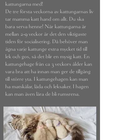
kattungarna med!
De tre första veckorna av kattungarnas liv
tar mamma katt hand om allt. Du ska
bara serva henne! När kattungarna är
mellan 2-9 veckor är det den viktigaste
tiden för socialisering. Då behöver man
ägna varje kattunge extra mycket tid till
lek och gos, så det blir en mysig katt. En
kattungehage från ca 3 veckors ålder kan
vara bra att ha innan man ger de tillgång
till större yta. I kattungehagen kan man
ha matskålar, låda och leksaker. I hagen
kan man även lära de bli rumsrena.