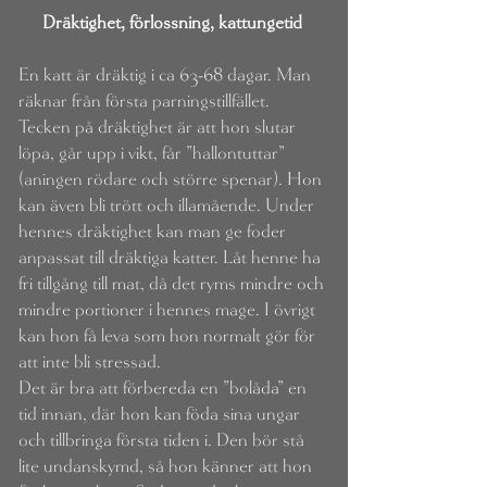
Dräktighet, förlossning, kattungetid
En katt är dräktig i ca 63-68 dagar. Man
räknar från första parningstillfället.
Tecken på dräktighet är att hon slutar
löpa, går upp i vikt, får ”hallontuttar”
(aningen rödare och större spenar). Hon
kan även bli trött och illamående. Under
hennes dräktighet kan man ge foder
anpassat till dräktiga katter. Låt henne ha
fri tillgång till mat, då det ryms mindre och
mindre portioner i hennes mage. I övrigt
kan hon få leva som hon normalt gör för
att inte bli stressad.
Det är bra att förbereda en ”bolåda” en
tid innan, där hon kan föda sina ungar
och tillbringa första tiden i. Den bör stå
lite undanskymd, så hon känner att hon