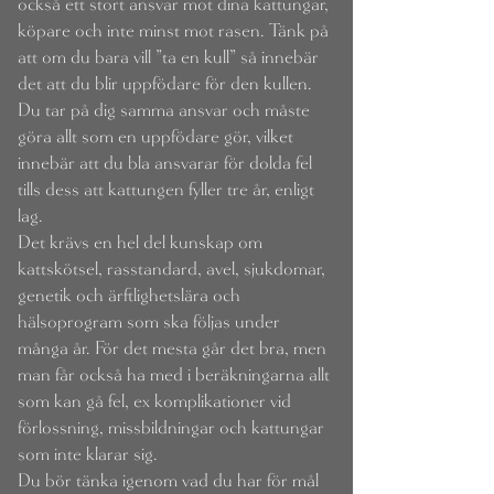
också ett stort ansvar mot dina kattungar,
köpare och inte minst mot rasen. Tänk på
att om du bara vill ”ta en kull” så innebär
det att du blir uppfödare för den kullen.
Du tar på dig samma ansvar och måste
göra allt som en uppfödare gör, vilket
innebär att du bla ansvarar för dolda fel
tills dess att kattungen fyller tre år, enligt
lag.
Det krävs en hel del kunskap om
kattskötsel, rasstandard, avel, sjukdomar,
genetik och ärftlighetslära och
hälsoprogram som ska följas under
många år. För det mesta går det bra, men
man får också ha med i beräkningarna allt
som kan gå fel, ex komplikationer vid
förlossning, missbildningar och kattungar
som inte klarar sig.
Du bör tänka igenom vad du har för mål