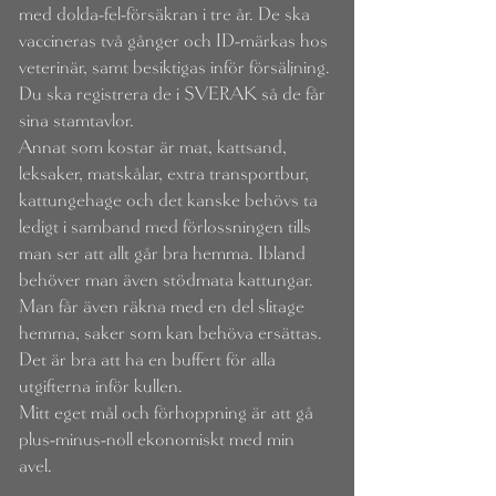
med dolda-fel-försäkran i tre år. De ska
vaccineras två gånger och ID-märkas hos
veterinär, samt besiktigas inför försäljning.
Du ska registrera de i SVERAK så de får
sina stamtavlor.
Annat som kostar är mat, kattsand,
leksaker, matskålar, extra transportbur,
kattungehage och det kanske behövs ta
ledigt i samband med förlossningen tills
man ser att allt går bra hemma. Ibland
behöver man även stödmata kattungar.
Man får även räkna med en del slitage
hemma, saker som kan behöva ersättas.
Det är bra att ha en buffert för alla
utgifterna inför kullen.
Mitt eget mål och förhoppning är att gå
plus-minus-noll ekonomiskt med min
avel.