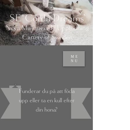
SE*Corda Dreams'
Neva Masquerade Uppfödning
Cattery of S
weden
ME
NU
Funderar du på att föda
upp eller ta en kull efter
din hona?