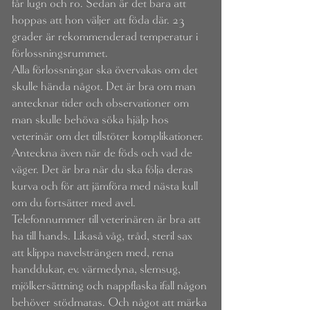
får lugn och ro. Sedan är det bara att
hoppas att hon väljer att föda där. 23
grader är rekommenderad temperatur i
förlossningsrummet.
Alla förlossningar ska övervakas om det
skulle hända något. Det är bra om man
antecknar tider och observationer om
man skulle behöva söka hjälp hos
veterinär om det tillstöter komplikationer.
Anteckna även när de föds och vad de
väger. Det är bra när du ska följa deras
kurva och för att jämföra med nästa kull
om du fortsätter med avel.
Telefonnummer till veterinären är bra att
ha till hands. Likaså våg, tråd, steril sax
att klippa navelsträngen med, rena
handdukar, ev. värmedyna, slemsug,
mjölkersättning och nappflaska ifall någon
behöver stödmatas. Och något att märka