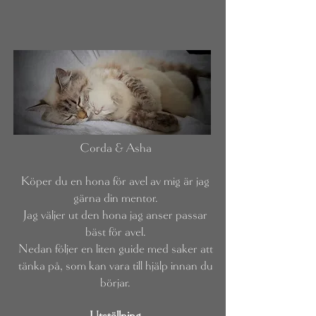
Corda & Asha
Köper du en hona för avel av mig är jag
gärna din mentor.
Jag väljer ut den hona jag anser passar
bäst för avel.
Nedan följer en liten guide med saker att
tänka på, som kan vara till hjälp innan du
börjar.