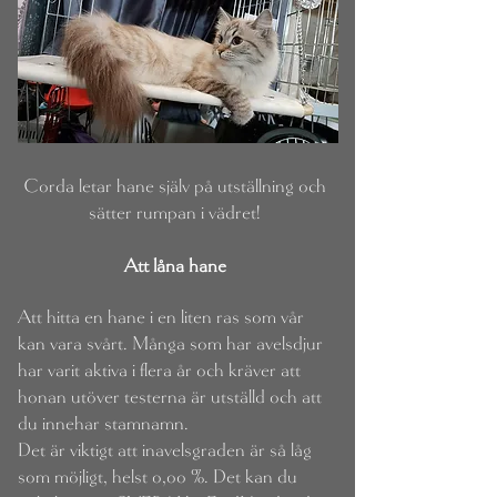
Corda letar hane själv på utställning och
sätter rumpan i vädret!
Att låna hane
Att hitta en hane i en liten ras som vår
kan vara svårt. Många som har avelsdjur
har varit aktiva i flera år och kräver att
honan utöver testerna är utställd och att
du innehar stamnamn.
Det är viktigt att inavelsgraden är så låg
som möjligt, helst o,oo %. Det kan du