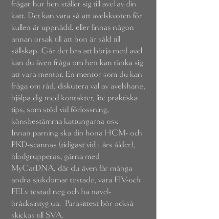
frågar hur hen ställer sig till avel av din
katt. Det kan vara så att avelskvoten för
kullen är uppnådd, eller finnas någon
annan orsak till att hon är såld till
sällskap. Går det bra att börja med avel
kan du även fråga om hen kan tänka sig
att vara mentor. En mentor som du kan
fråga om råd, diskutera val av avelshane,
hjälpa dig med kontakter, lite praktiska
tips, som stöd vid förlossning,
könsbestämma kattungarna osv.
Innan parning ska din hona HCM- och
PKD-scannas (tidigast vid 1 års ålder),
blodgrupperas, gärna med
MyCatDNA, där du även får många
andra sjukdomar testade, vara FIV-och
FELv testad neg och ha navel-
bråcksintyg ua. Parasittest bör också
skickas till SVA.