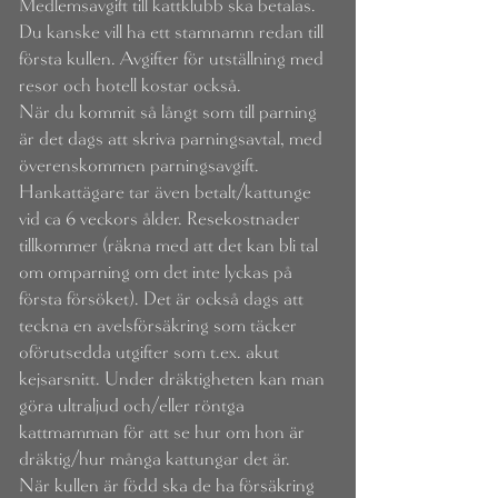
Medlemsavgift till kattklubb ska betalas.
Du kanske vill ha ett stamnamn redan till
första kullen. Avgifter för utställning med
resor och hotell kostar också.
När du kommit så långt som till parning
är det dags att skriva parningsavtal, med
överenskommen parningsavgift.
Hankattägare tar även betalt/kattunge
vid ca 6 veckors ålder. Resekostnader
tillkommer (räkna med att det kan bli tal
om omparning om det inte lyckas på
första försöket). Det är också dags att
teckna en avelsförsäkring som täcker
oförutsedda utgifter som t.ex. akut
kejsarsnitt. Under dräktigheten kan man
göra ultraljud och/eller röntga
kattmamman för att se hur om hon är
dräktig/hur många kattungar det är.
När kullen är född ska de ha försäkring