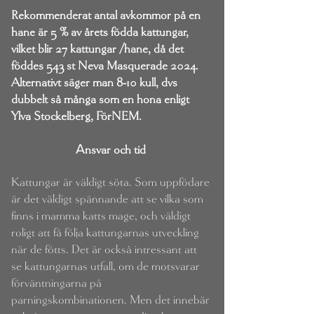
Rekommenderat antal avkommor på en
hane är 5 % av årets födda kattungar,
vilket blir 27 kattungar /hane, då det
föddes 543 st Neva Masquerade 2024.
Alternativt säger man 8-10 kull, dvs
dubbelt så många som en hona enligt
Ylva Stockelberg, FörNEM.
A
nsvar och tid
Kattungar är väldigt söta. Som uppfödare
är det väldigt spännande att se vilka som
finns i mamma katts mage, och väldigt
roligt att få följa kattungarnas utveckling
när de fötts. Det är också intressant att
se kattungarnas utfall, om de motsvarar
förväntningarna på
parningskombinationen. Men det innebär