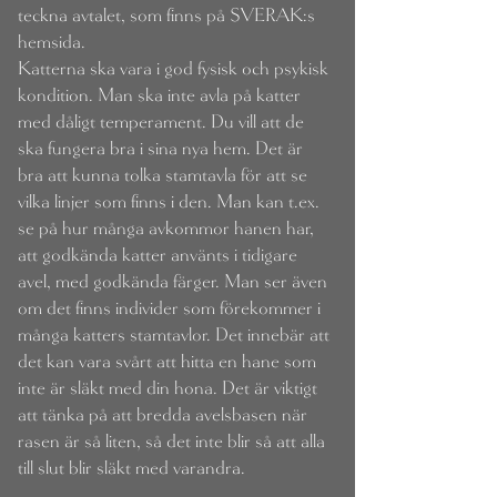
teckna avtalet, som finns på SVERAK:s
hemsida.
Katterna ska vara i god fysisk och psykisk
kondition. Man ska inte avla på katter
med dåligt temperament. Du vill att de
ska fungera bra i sina nya hem. Det är
bra att kunna tolka stamtavla för att se
vilka linjer som finns i den. Man kan t.ex.
se på hur många avkommor hanen har,
att godkända katter använts i tidigare
avel, med godkända färger. Man ser även
om det finns individer som förekommer i
många katters stamtavlor. Det innebär att
det kan vara svårt att hitta en hane som
inte är släkt med din hona. Det är viktigt
att tänka på att bredda avelsbasen när
rasen är så liten, så det inte blir så att alla
till slut blir släkt med varandra.